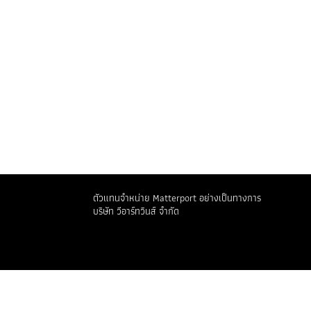
อสังหาริมทรัพย์ 3 มิติ
งานสถาปัตยกรรม วิศวกรรม และการก่อสร้าง
ประกันภัยและการปรับปรุงพื้นที่
การท่องเที่ยวและการบริการ
การจัดการสิ่งอำนวยความสะดวก
การค้าปลีก
ภาษา
ตัวแทนจำหน่าย Matterport อย่างเป็นทางการ
บริษัท วีอาร์ทวินส์ จำกัด