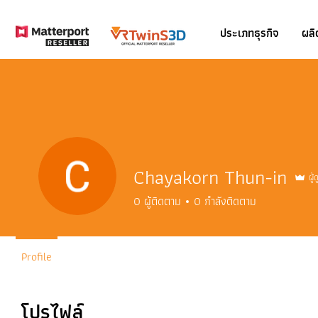
ประเภทธุรกิจ
ผลิ
Chayakorn Thun-in
ผู
0
ผู้ติดตาม
0
กำลังติดตาม
Profile
โปรไฟล์