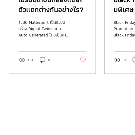
ตัวแตกต่างกันอย่างไร?
นพิเศษ 
ระบบ Matterport เป็นระบบ
Black Frida
สร้าง Digital Twins แบบ
Promotion 
Auto Generated โดยเป็นการ
Black Friday
ทำงานร่วมกับกล้อง
เศษ ส่งท้ายปี)
Matterport รุ่น Pro...
Matterport
ทันที...
454
0
31
VRTwinS3D
ประเภทธุรกิจ