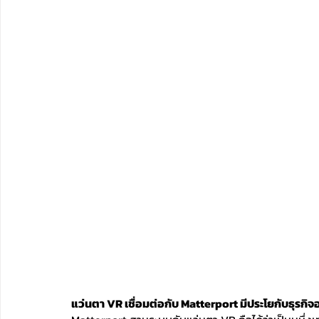
แว่นตา VR เชื่อมต่อกับ Matterport มีประโยกับธุรกิจ