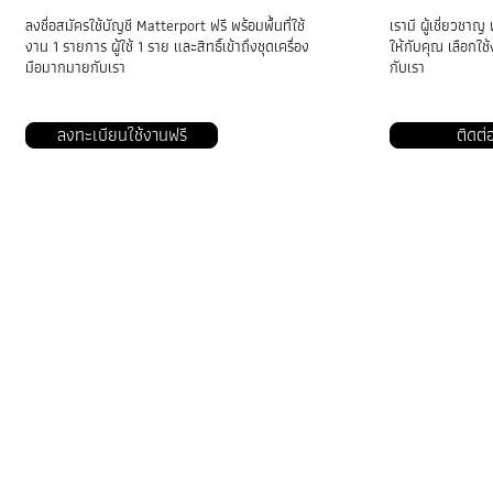
ลงชื่อสมัครใช้บัญชี Matterport ฟรี พร้อมพื้นที่ใช้
เรามี ผู้เชี่ยวชาญ 
งาน 1 รายการ ผู้ใช้ 1 ราย และสิทธิ์เข้าถึงชุดเครื่อง
ให้กับคุณ เลือกใ
มือมากมายกับเรา
กับเรา​
ลงทะเบียนใช้งานฟรี
ติดต่
VRTwinS3D
ประเภทธุรกิจ
อสังหาริมทรัพย์ 3 มิติ
งานสถาปัตยกรรม วิศวกรรม และการก่อสร้าง
ประกันภัยและการปรับปรุงพื้นที่
การท่องเที่ยวและการบริการ
การจัดการสิ่งอำนวยความสะดวก
การค้าปลีก