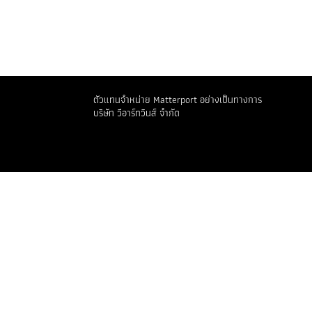
ภาษา
ตัวแทนจำหน่าย Matterport อย่างเป็นทางการ
บริษัท วีอาร์ทวินส์ จำกัด