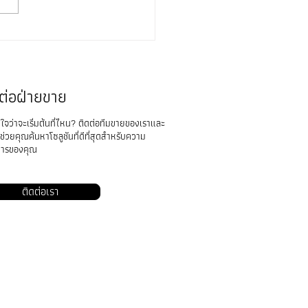
inS3D พามาทำความรู้จัก
ล้อง Matterport Pro2
งสร้างโลกเสมือนจริง
ual Tour)
ดต่อฝ่ายขาย
่ใจว่าจะเริ่มต้นที่ไหน? ติดต่อทีมขายของเราและ
ช่วยคุณค้นหาโซลูชันที่ดีที่สุดสำหรับความ
การของคุณ
ติดต่อเรา
อาร์ทวินส์ จำกัด