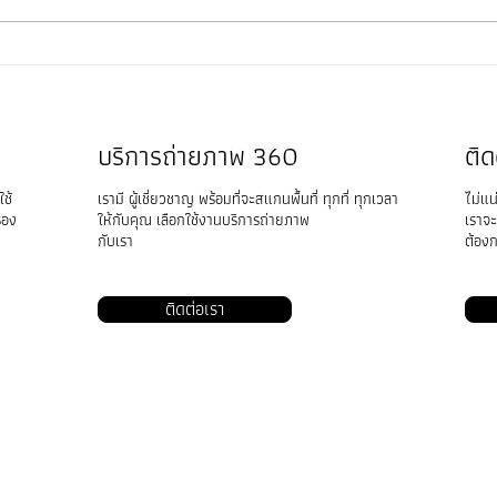
ระบบ Matterport สแกนพื้นที่ และ
VRTw
ทำงาน ช่วยประหยัดค่าจ้างและ
กับ ก
เพิ่มรายได้สูงถึง 70%
กล้อ
(Virt
บริการถ่ายภาพ 360
ติ
ใช้
เรามี ผู้เชี่ยวชาญ พร้อมที่จะสแกนพื้นที่ ทุกที่ ทุกเวลา
ไม่แน
ื่อง
ให้กับคุณ เลือกใช้งานบริการถ่ายภาพ
เราจะ
กับเรา​
ต้อง
ติดต่อเรา
บริษัท วี
ผลิตภัณฑ์