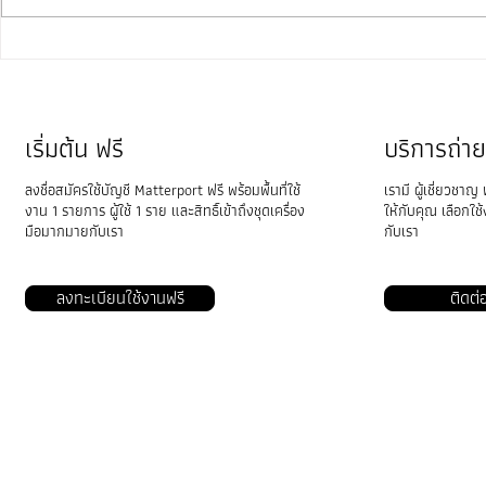
วิธีเชื่อม Matterport กับ Google
Matterport 
Street View
สุดยอดตัวช่วย
ประสบการณ์ดูใ
เริ่มต้น ฟรี
บริการถ่
ลงชื่อสมัครใช้บัญชี Matterport ฟรี พร้อมพื้นที่ใช้
เรามี ผู้เชี่ยวชาญ 
งาน 1 รายการ ผู้ใช้ 1 ราย และสิทธิ์เข้าถึงชุดเครื่อง
ให้กับคุณ เลือกใ
มือมากมายกับเรา
กับเรา​
ลงทะเบียนใช้งานฟรี
ติดต่
VRTwinS3D
ประเภทธุรกิจ