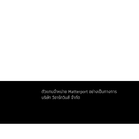
อสังหาริมทรัพย์ 3 มิติ
งานสถาปัตยกรรม วิศวกรรม และการก่อสร้าง
ประกันภัยและการปรับปรุงพื้นที่
การท่องเที่ยวและการบริการ
การจัดการสิ่งอำนวยความสะดวก
การค้าปลีก
ภาษา
ตัวแทนจำหน่าย Matterport อย่างเป็นทางการ
บริษัท วีอาร์ทวินส์ จำกัด