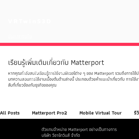
VRTwinS3D
ประเภทธุรกิจ
อสังหาริมทรัพย์ 3 มิติ
งานสถาปัตยกรรม วิศวกรรม และการก่อสร้าง
เรียนรู้เพิ่มเติมเกี่ยวกับ Matterport
ประกันภัยและการปรับปรุงพื้นที่
การท่องเที่ยวและการบริการ
การจัดการสิ่งอำนวยความสะดวก
หากคุณกำลังสนใจเรียนรู้การใช้งานฟีเจอร์ต่าง ๆ ของ Matterport รวมถึงการใช้ป
การค้าปลีก
บทความสอนการใช้งานเบื้องต้นด้านล่างนี้ ประกอบด้วยคำแนะนำเกี่ยวกับ การใช้งา
ลับที่เกี่ยวข้องกับธุรกิจของคุณ
ภาษา
All Posts
Matterport Pro2
Mobile Virtual Tour
รี
ตัวแทนจำหน่าย Matterport อย่างเป็นทางการ
บริษัท วีอาร์ทวินส์ จำกัด